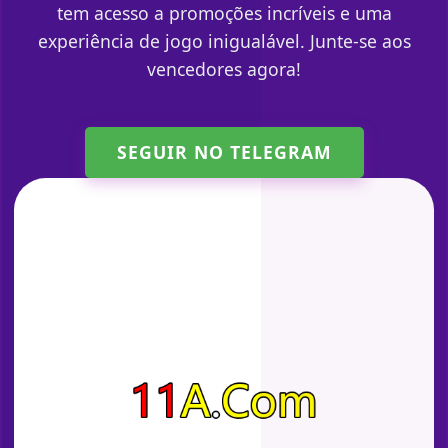
tem acesso a promoções incríveis e uma
experiência de jogo inigualável. Junte-se aos
vencedores agora!
SEGUIR NO TELEGRAM