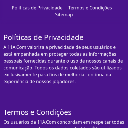
Políticas de Privacidade
Termos e Condições
Sitemap
Políticas de Privacidade
A 11A.Com valoriza a privacidade de seus usuários e
está empenhada em proteger todas as informações
pessoais fornecidas durante o uso de nossos canais de
comunicação. Todos os dados coletados são utilizados
exclusivamente para fins de melhoria contínua da
experiência de nossos jogadores.
Termos e Condições
Os usuários da 11A.Com concordam em respeitar todas