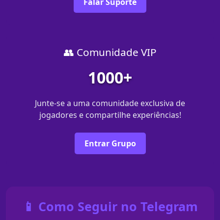
Falar Suporte
👥 Comunidade VIP
1000+
Junte-se a uma comunidade exclusiva de
jogadores e compartilhe experiências!
Entrar Grupo
📱 Como Seguir no Telegram