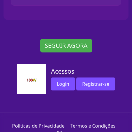
SEGUIR AGORA
Acessos
Login
Registrar-se
Políticas de Privacidade
Termos e Condições