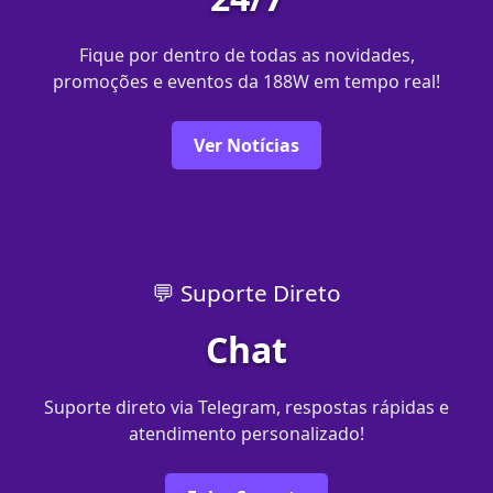
Fique por dentro de todas as novidades,
promoções e eventos da 188W em tempo real!
Ver Notícias
💬 Suporte Direto
Chat
Suporte direto via Telegram, respostas rápidas e
atendimento personalizado!