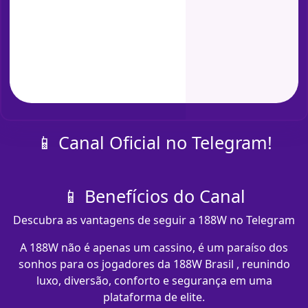
📱 Canal Oficial no Telegram!
📱 Benefícios do Canal
Descubra as vantagens de seguir a 188W no Telegram
A 188W não é apenas um cassino, é um paraíso dos
sonhos para os jogadores da 188W Brasil , reunindo
luxo, diversão, conforto e segurança em uma
plataforma de elite.