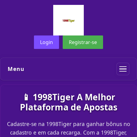
Login
Registrar-se
Menu
📱 1998Tiger A Melhor
Plataforma de Apostas
Cadastre-se na 1998Tiger para ganhar bônus no
cadastro e em cada recarga. Com a 1998Tiger,