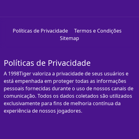
Políticas de Privacidade
Termos e Condições
Sitemap
Políticas de Privacidade
A 1998Tiger valoriza a privacidade de seus usuários e
está empenhada em proteger todas as informações
pessoais fornecidas durante o uso de nossos canais de
comunicação. Todos os dados coletados são utilizados
exclusivamente para fins de melhoria contínua da
experiência de nossos jogadores.