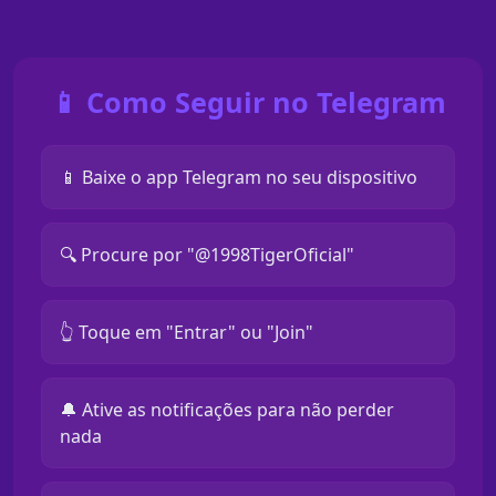
📱 Como Seguir no Telegram
📱 Baixe o app Telegram no seu dispositivo
🔍 Procure por "@1998TigerOficial"
👆 Toque em "Entrar" ou "Join"
🔔 Ative as notificações para não perder
nada