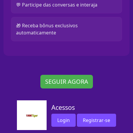
💬 Participe das conversas e interaja
🎁 Receba bônus exclusivos
automaticamente
SEGUIR AGORA
Acessos
Login
Registrar-se