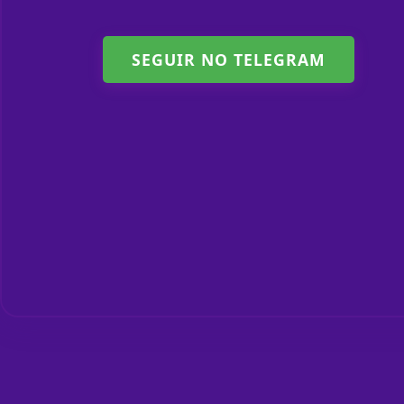
SEGUIR NO TELEGRAM