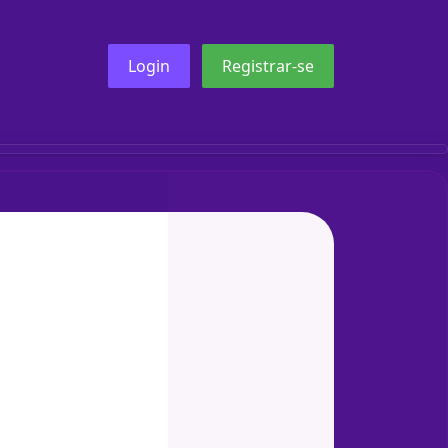
Login
Registrar-se