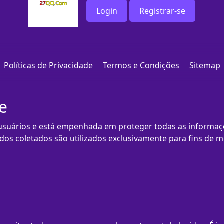
Login
Registrar-se
Políticas de Privacidade
Termos e Condições
Sitemap
de
 usuários e está empenhada em proteger todas as informaç
os coletados são utilizados exclusivamente para fins de m