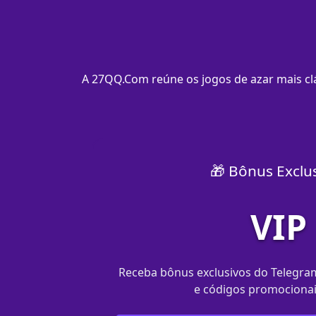
A 27QQ.Com reúne os jogos de azar mais clá
🎁 Bônus Exclu
VIP
Receba bônus exclusivos do Telegra
e códigos promocionai