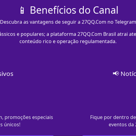
📱 Benefícios do Canal
Descubra as vantagens de seguir a 27QQ.Com no Telegra
ssicos e populares; a plataforma 27QQ.Com Brasil atrai ate
conteúdo rico e operação regulamentada.
sivos
📢 Notí
m, promoções especiais
Fique por dentro d
s únicos!
eventos da