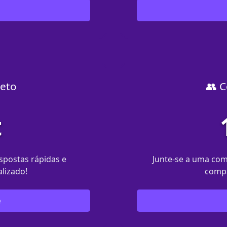
reto
👥 
t
espostas rápidas e
Junte-se a uma com
lizado!
compa
e