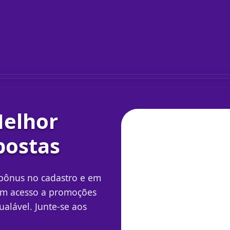
Melhor
postas
bônus no cadastro e em
em acesso a promoções
ualável. Junte-se aos