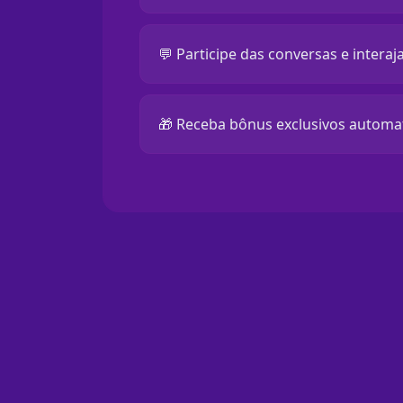
💬 Participe das conversas e interaj
🎁 Receba bônus exclusivos autom