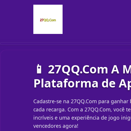
📱 27QQ.Com A 
Plataforma de A
Cadastre-se na 27QQ.Com para ganhar 
cada recarga. Com a 27QQ.Com, você t
incríveis e uma experiência de jogo inig
vencedores agora!