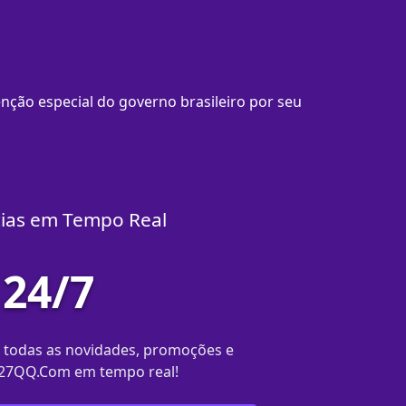
m
nção especial do governo brasileiro por seu
cias em Tempo Real
24/7
e todas as novidades, promoções e
 27QQ.Com em tempo real!