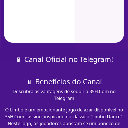
📱 Canal Oficial no Telegram!
📱 Benefícios do Canal
Descubra as vantagens de seguir a 35H.Com no
Telegram
O Limbo é um emocionante jogo de azar disponível no
35H.Com cassino, inspirado no clássico “Limbo Dance”.
Neste jogo, os jogadores apostam se um boneco de