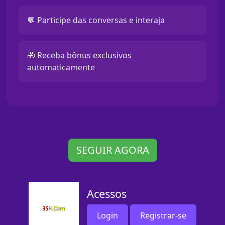
💬 Participe das conversas e interaja
🎁 Receba bônus exclusivos
automaticamente
SEGUIR AGORA
Acessos
Login
Registrar-se