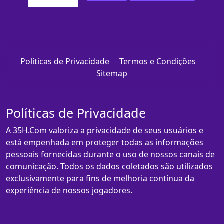
Políticas de Privacidade
Termos e Condições
Sitemap
Políticas de Privacidade
A 35H.Com valoriza a privacidade de seus usuários e
está empenhada em proteger todas as informações
pessoais fornecidas durante o uso de nossos canais de
comunicação. Todos os dados coletados são utilizados
exclusivamente para fins de melhoria contínua da
experiência de nossos jogadores.