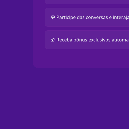
💬 Participe das conversas e interaj
🎁 Receba bônus exclusivos autom