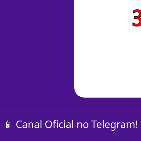
📱 Canal Oficial no Telegram!