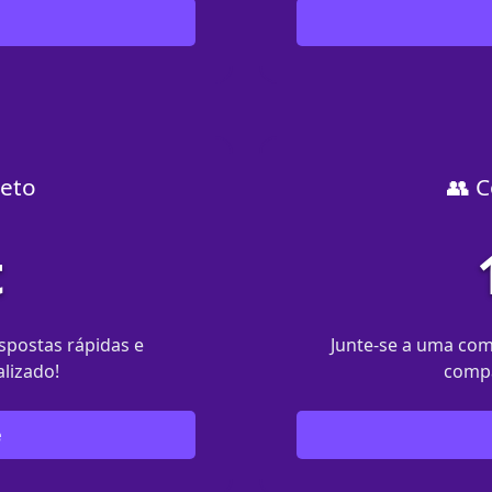
reto
👥 
t
espostas rápidas e
Junte-se a uma com
lizado!
compa
e