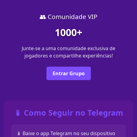
👥 Comunidade VIP
1000+
Junte-se a uma comunidade exclusiva de
jogadores e compartilhe experiências!
Entrar Grupo
📱 Como Seguir no Telegram
📱 Baixe o app Telegram no seu dispositivo