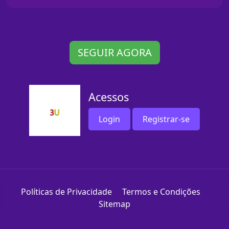
SEGUIR AGORA
Acessos
Login
Registrar-se
Políticas de Privacidade
Termos e Condições
Sitemap