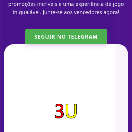
promoções incríveis e uma experiência de jogo
inigualável. Junte-se aos vencedores agora!
SEGUIR NO TELEGRAM