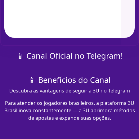
📱 Canal Oficial no Telegram!
📱 Benefícios do Canal
Descubra as vantagens de seguir a 3U no Telegram
Para atender os jogadores brasileiros, a plataforma 3U
Brasil inova constantemente — a 3U aprimora métodos
de apostas e expande suas opções.