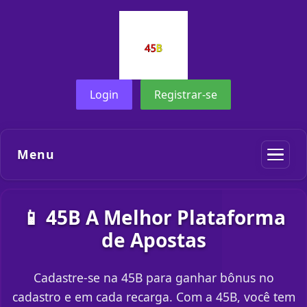
Login
Registrar-se
Menu
📱 45B A Melhor Plataforma
de Apostas
Cadastre-se na 45B para ganhar bônus no
cadastro e em cada recarga. Com a 45B, você tem