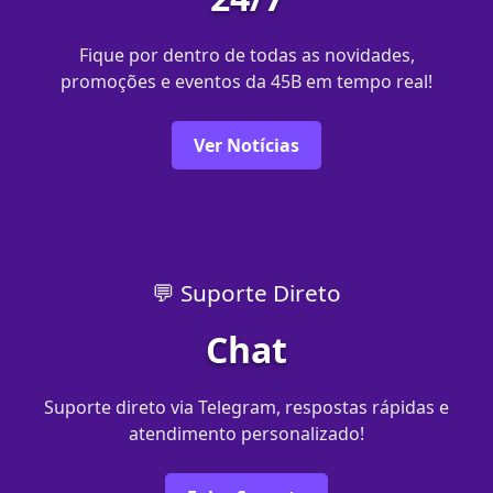
Fique por dentro de todas as novidades,
promoções e eventos da 45B em tempo real!
Ver Notícias
💬 Suporte Direto
Chat
Suporte direto via Telegram, respostas rápidas e
atendimento personalizado!