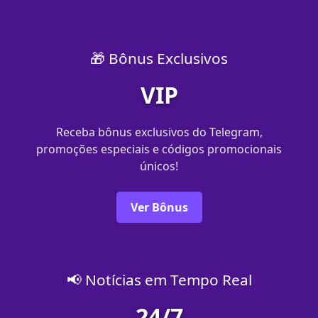
🎁 Bônus Exclusivos
VIP
Receba bônus exclusivos do Telegram,
promoções especiais e códigos promocionais
únicos!
Ver Bônus
📢 Notícias em Tempo Real
24/7