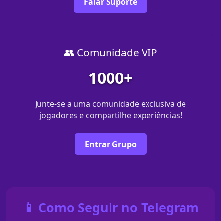
Falar Suporte
👥 Comunidade VIP
1000+
Junte-se a uma comunidade exclusiva de
jogadores e compartilhe experiências!
Entrar Grupo
📱 Como Seguir no Telegram