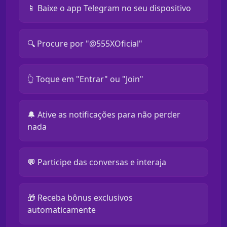
📱 Baixe o app Telegram no seu dispositivo
🔍 Procure por "@555XOficial"
👆 Toque em "Entrar" ou "Join"
🔔 Ative as notificações para não perder
nada
💬 Participe das conversas e interaja
🎁 Receba bônus exclusivos
automaticamente