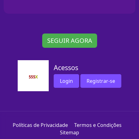
SEGUIR AGORA
Acessos
Login
Registrar-se
Políticas de Privacidade
Termos e Condições
Sitemap