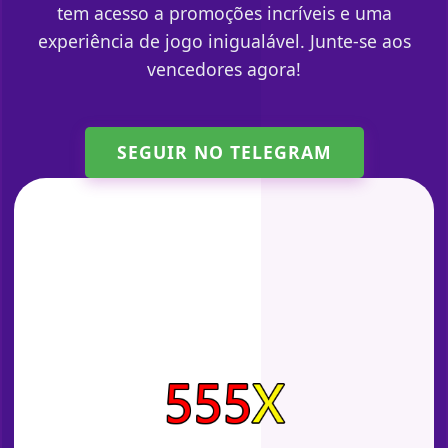
tem acesso a promoções incríveis e uma
experiência de jogo inigualável. Junte-se aos
vencedores agora!
SEGUIR NO TELEGRAM