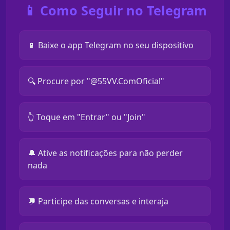
📱 Como Seguir no Telegram
📱 Baixe o app Telegram no seu dispositivo
🔍 Procure por "@55VV.ComOficial"
👆 Toque em "Entrar" ou "Join"
🔔 Ative as notificações para não perder
nada
💬 Participe das conversas e interaja