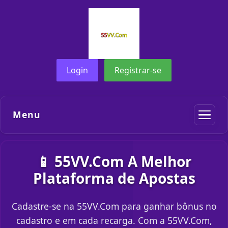
Login
Registrar-se
Menu
📱 55VV.Com A Melhor
Plataforma de Apostas
Cadastre-se na 55VV.Com para ganhar bônus no
cadastro e em cada recarga. Com a 55VV.Com,