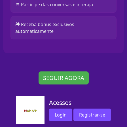
💬 Participe das conversas e interaja
🎁 Receba bônus exclusivos
automaticamente
SEGUIR AGORA
Acessos
Login
Registrar-se