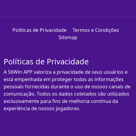
Políticas de Privacidade
Termos e Condições
Sitemap
Políticas de Privacidade
A 56Win APP valoriza a privacidade de seus usuários e
está empenhada em proteger todas as informações
pessoais fornecidas durante o uso de nossos canais de
comunicação. Todos os dados coletados são utilizados
exclusivamente para fins de melhoria contínua da
experiência de nossos jogadores.