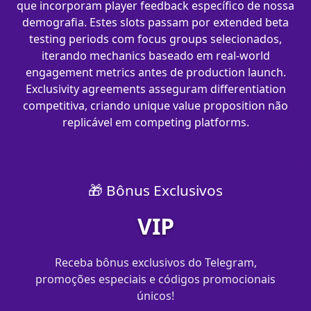
que incorporam player feedback específico de nossa
demografia. Estes slots passam por extended beta
testing periods com focus groups selecionados,
iterando mechanics baseado em real-world
engagement metrics antes de production launch.
Exclusivity agreements asseguram differentiation
competitiva, criando unique value proposition não
replicável em competing platforms.
🎁 Bônus Exclusivos
VIP
Receba bônus exclusivos do Telegram,
promoções especiais e códigos promocionais
únicos!