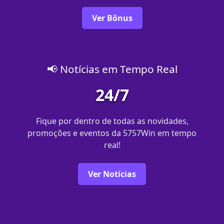
Ver Bônus
📢 Notícias em Tempo Real
24/7
Fique por dentro de todas as novidades,
promoções e eventos da 5757Win em tempo
real!
Ver Notícias