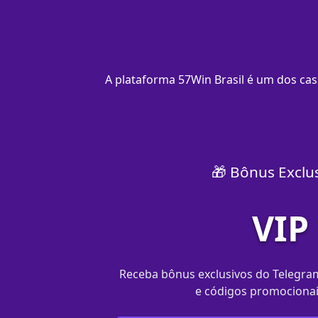
A plataforma 57Win Brasil é um dos cas
🎁 Bônus Exclu
VIP
Receba bônus exclusivos do Telegra
e códigos promocionai