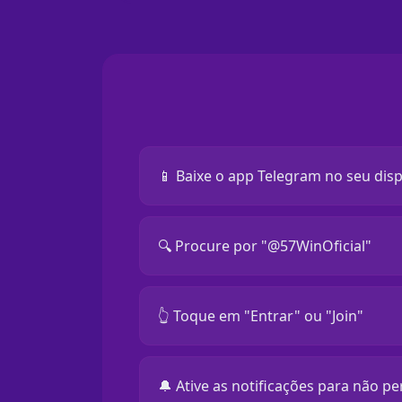
📱 Baixe o app Telegram no seu disp
🔍 Procure por "@57WinOficial"
👆 Toque em "Entrar" ou "Join"
🔔 Ative as notificações para não p