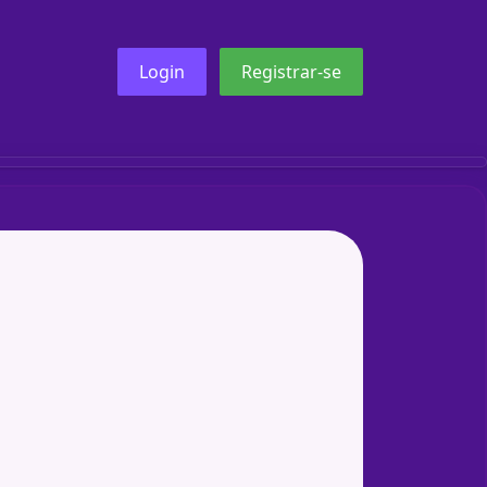
Login
Registrar-se