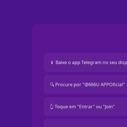
📱 Baixe o app Telegram no seu disp
🔍 Procure por "@666U APPOficial"
👆 Toque em "Entrar" ou "Join"