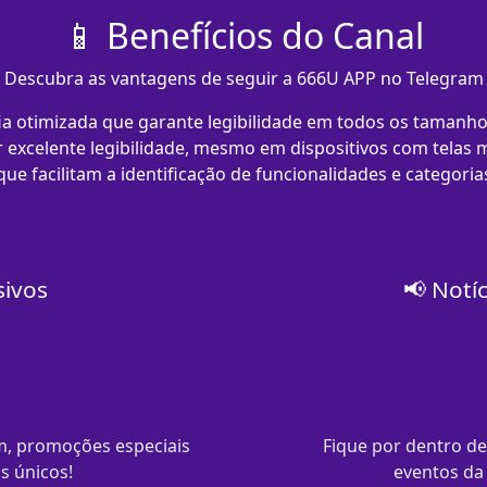
📱 Benefícios do Canal
Descubra as vantagens de seguir a 666U APP no Telegram
a otimizada que garante legibilidade em todos os tamanhos
er excelente legibilidade, mesmo em dispositivos com telas
 que facilitam a identificação de funcionalidades e categoria
sivos
📢 Notí
m, promoções especiais
Fique por dentro d
s únicos!
eventos da