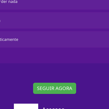
erder nada
a
aticamente
SEGUIR AGORA