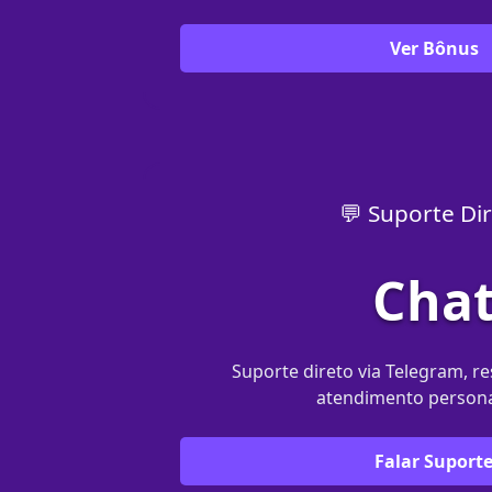
Ver Bônus
💬 Suporte Di
Cha
Suporte direto via Telegram, r
atendimento persona
Falar Suport