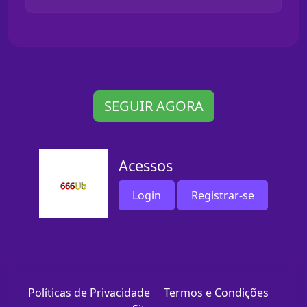
SEGUIR AGORA
Acessos
Login
Registrar-se
Políticas de Privacidade
Termos e Condições