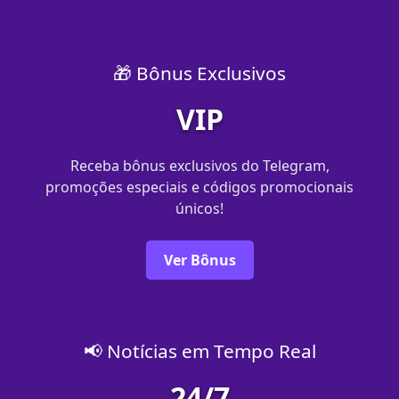
🎁 Bônus Exclusivos
VIP
Receba bônus exclusivos do Telegram,
promoções especiais e códigos promocionais
únicos!
Ver Bônus
📢 Notícias em Tempo Real
24/7