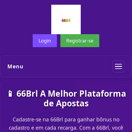
Login
Registrar-se
Menu
📱 66Brl A Melhor Plataforma
de Apostas
Cadastre-se na 66Brl para ganhar bônus no
cadastro e em cada recarga. Com a 66Brl, você