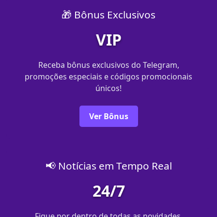
🎁 Bônus Exclusivos
VIP
Receba bônus exclusivos do Telegram,
promoções especiais e códigos promocionais
únicos!
Ver Bônus
📢 Notícias em Tempo Real
24/7
Fique por dentro de todas as novidades,