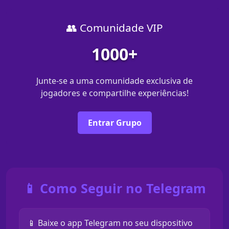
👥 Comunidade VIP
1000+
Junte-se a uma comunidade exclusiva de
jogadores e compartilhe experiências!
Entrar Grupo
📱 Como Seguir no Telegram
📱 Baixe o app Telegram no seu dispositivo