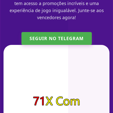
tem acesso a promoções incríveis e uma
experiência de jogo inigualável. Junte-se aos
vencedores agora!
SEGUIR NO TELEGRAM