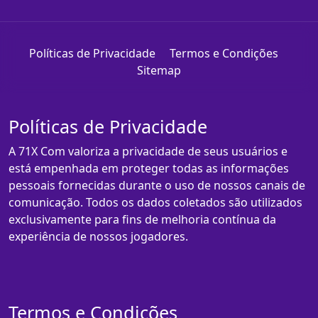
Políticas de Privacidade
Termos e Condições
Sitemap
Políticas de Privacidade
A 71X Com valoriza a privacidade de seus usuários e
está empenhada em proteger todas as informações
pessoais fornecidas durante o uso de nossos canais de
comunicação. Todos os dados coletados são utilizados
exclusivamente para fins de melhoria contínua da
experiência de nossos jogadores.
Termos e Condições