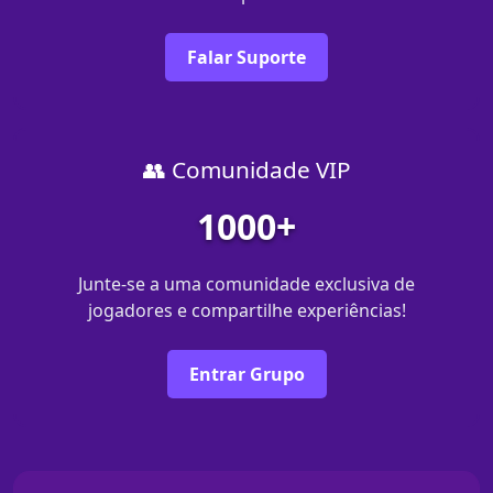
Falar Suporte
👥 Comunidade VIP
1000+
Junte-se a uma comunidade exclusiva de
jogadores e compartilhe experiências!
Entrar Grupo