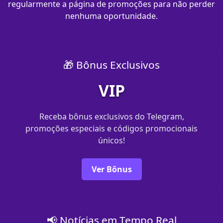
regularmente a página de promoções para não perder
nenhuma oportunidade.
🎁 Bônus Exclusivos
VIP
Receba bônus exclusivos do Telegram,
promoções especiais e códigos promocionais
únicos!
Ver Bônus
📢 Notícias em Tempo Real