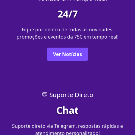
24/7
Fique por dentro de todas as novidades,
promoções e eventos da 75C em tempo real!
Ver Notícias
💬 Suporte Direto
Chat
Suporte direto via Telegram, respostas rápidas e
atendimento personalizado!