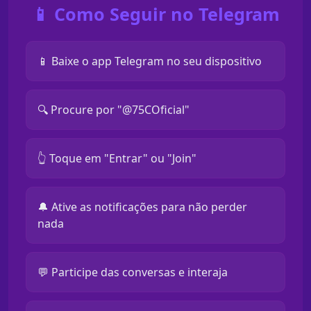
📱 Como Seguir no Telegram
📱 Baixe o app Telegram no seu dispositivo
🔍 Procure por "@75COficial"
👆 Toque em "Entrar" ou "Join"
🔔 Ative as notificações para não perder
nada
💬 Participe das conversas e interaja