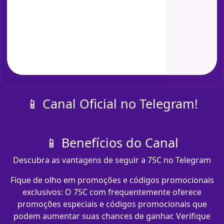
📱 Canal Oficial no Telegram!
📱 Benefícios do Canal
Descubra as vantagens de seguir a 75C no Telegram
Fique de olho em promoções e códigos promocionais
exclusivos: O 75C com​ frequentemente oferece
promoções especiais e códigos promocionais que
podem aumentar suas chances de ganhar. Verifique