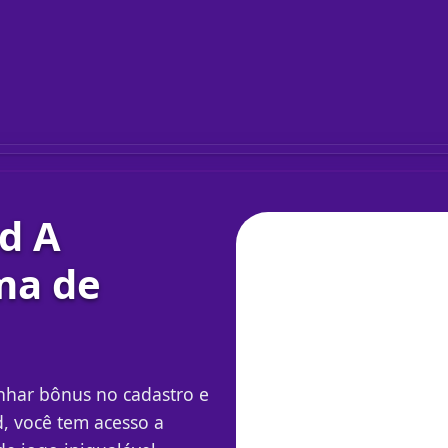
d A
ma de
nhar bônus no cadastro e
, você tem acesso a