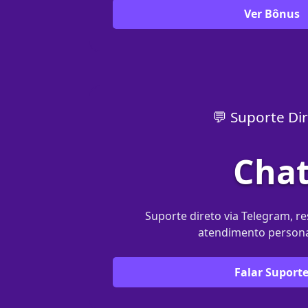
Ver Bônus
💬 Suporte Di
Cha
Suporte direto via Telegram, r
atendimento persona
Falar Suport