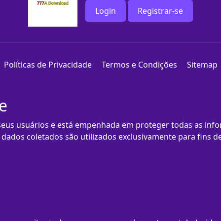
Login
Registrar-se
Políticas de Privacidade
Termos e Condições
Sitemap
de
 seus usuários e está empenhada em proteger todas as inf
dados coletados são utilizados exclusivamente para fins d