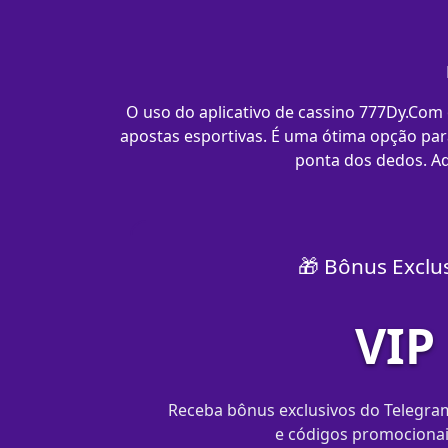
O uso do aplicativo de cassino 777Dy.Com 
apostas esportivas. É uma ótima opção par
ponta dos dedos. Aq
🎁 Bônus Exclu
VIP
Receba bônus exclusivos do Telegra
e códigos promocionai