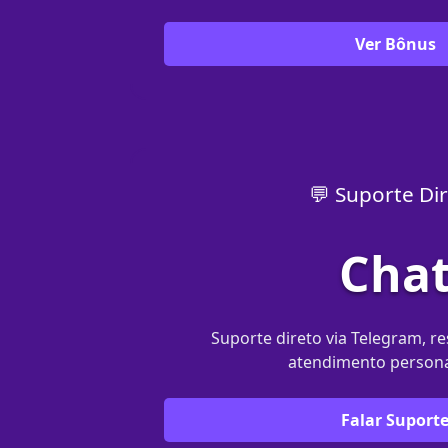
Ver Bônus
💬 Suporte Di
Cha
Suporte direto via Telegram, r
atendimento persona
Falar Suport