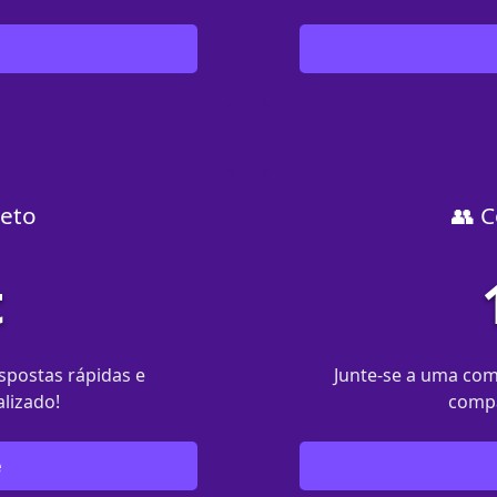
reto
👥 
t
espostas rápidas e
Junte-se a uma com
lizado!
compa
e