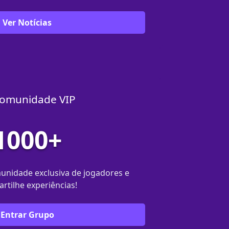
Ver Notícias
Comunidade VIP
1000+
unidade exclusiva de jogadores e
rtilhe experiências!
Entrar Grupo