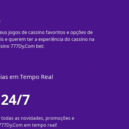
m
eus jogos de cassino favoritos e opções de
s e querem ter a experiência do cassino na
ssino 777Dy.Com bet:
cias em Tempo Real
24/7
e todas as novidades, promoções e
777Dy.Com em tempo real!