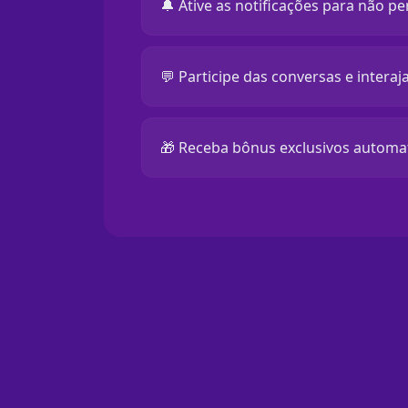
🔔 Ative as notificações para não p
💬 Participe das conversas e interaj
🎁 Receba bônus exclusivos autom