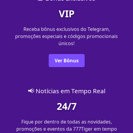
VIP
Receba bônus exclusivos do Telegram,
promoções especiais e códigos promocionais
únicos!
Ver Bônus
📢 Notícias em Tempo Real
24/7
Fique por dentro de todas as novidades,
promoções e eventos da 777Tiger em tempo