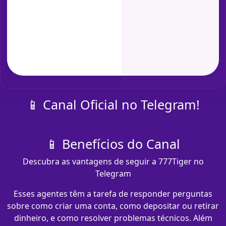
📱 Canal Oficial no Telegram!
📱 Benefícios do Canal
Descubra as vantagens de seguir a 777Tiger no
Telegram
Esses agentes têm a tarefa de responder perguntas
sobre como criar uma conta, como depositar ou retirar
dinheiro, e como resolver problemas técnicos. Além