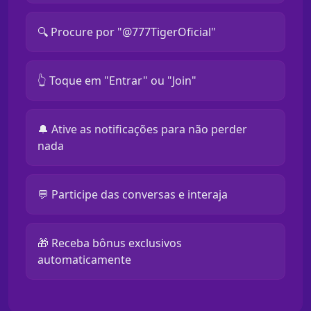
🔍 Procure por "@777TigerOficial"
👆 Toque em "Entrar" ou "Join"
🔔 Ative as notificações para não perder
nada
💬 Participe das conversas e interaja
🎁 Receba bônus exclusivos
automaticamente