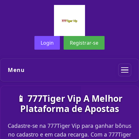
Login
Registrar-se
Menu
📱 777Tiger Vip A Melhor
Plataforma de Apostas
Cadastre-se na 777Tiger Vip para ganhar bônus
no cadastro e em cada recarga. Com a 777Tiger