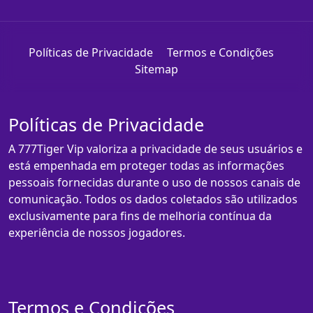
Políticas de Privacidade
Termos e Condições
Sitemap
Políticas de Privacidade
A 777Tiger Vip valoriza a privacidade de seus usuários e
está empenhada em proteger todas as informações
pessoais fornecidas durante o uso de nossos canais de
comunicação. Todos os dados coletados são utilizados
exclusivamente para fins de melhoria contínua da
experiência de nossos jogadores.
Termos e Condições