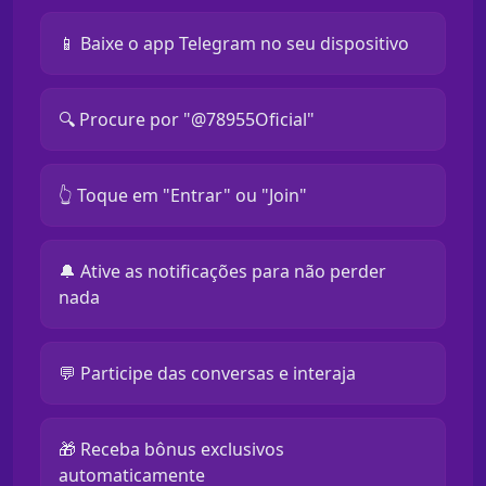
📱 Baixe o app Telegram no seu dispositivo
🔍 Procure por "@78955Oficial"
👆 Toque em "Entrar" ou "Join"
🔔 Ative as notificações para não perder
nada
💬 Participe das conversas e interaja
🎁 Receba bônus exclusivos
automaticamente