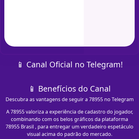
📱 Canal Oficial no Telegram!
📱 Benefícios do Canal
Descubra as vantagens de seguir a 78955 no Telegram
A 78955 valoriza a experiência de cadastro do jogador,
combinando com os belos gráficos da plataforma
78955 Brasil , para entregar um verdadeiro espetáculo
visual acima do padrão do mercado.