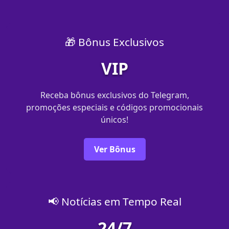
🎁 Bônus Exclusivos
VIP
Receba bônus exclusivos do Telegram,
promoções especiais e códigos promocionais
únicos!
Ver Bônus
📢 Notícias em Tempo Real
24/7