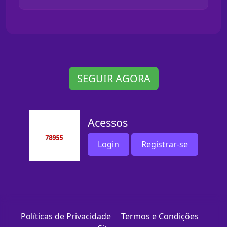
SEGUIR AGORA
Acessos
Login
Registrar-se
Políticas de Privacidade
Termos e Condições