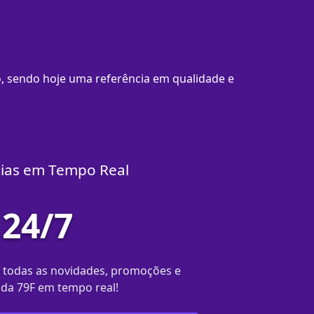
o, sendo hoje uma referência em qualidade e
cias em Tempo Real
24/7
e todas as novidades, promoções e
 da 79F em tempo real!