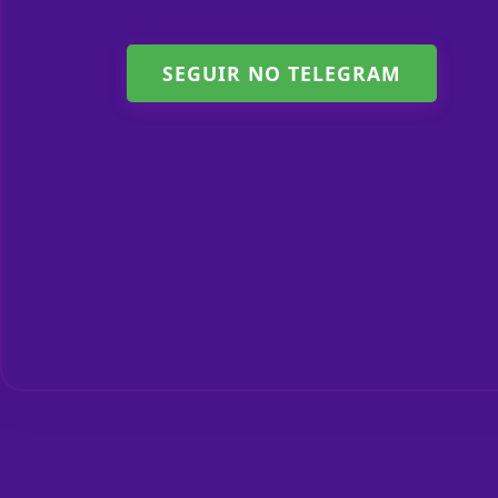
SEGUIR NO TELEGRAM