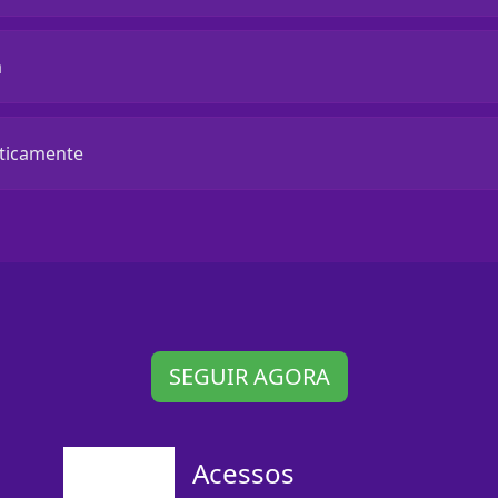
a
aticamente
SEGUIR AGORA
Acessos