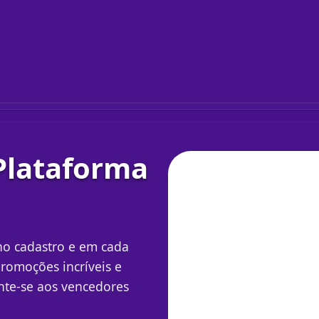
Plataforma
no cadastro e em cada
romoções incríveis e
unte-se aos vencedores