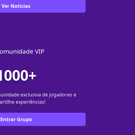
Ver Notícias
Comunidade VIP
1000+
unidade exclusiva de jogadores e
rtilhe experiências!
Entrar Grupo