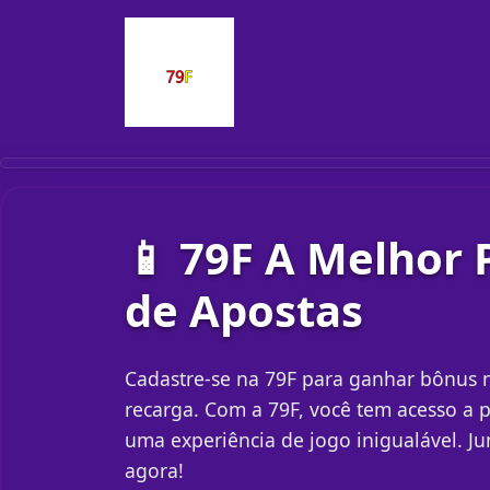
📱 79F A Melhor 
de Apostas
Cadastre-se na 79F para ganhar bônus 
recarga. Com a 79F, você tem acesso a p
uma experiência de jogo inigualável. J
agora!