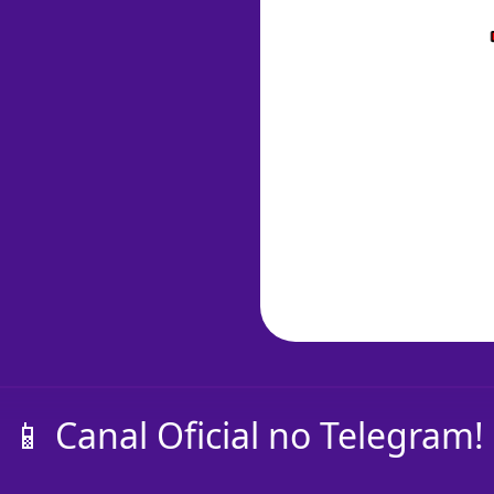
📱 Canal Oficial no Telegram!