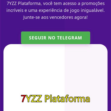
7YZZ Plataforma, você tem acesso a promoções
incríveis e uma experiência de jogo inigualável.
Junte-se aos vencedores agora!
SEGUIR NO TELEGRAM