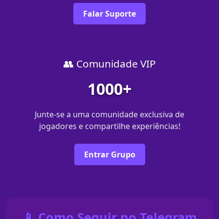
Falar Suporte
👥 Comunidade VIP
1000+
Junte-se a uma comunidade exclusiva de
jogadores e compartilhe experiências!
Entrar Grupo
📱 Como Seguir no Telegram