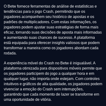
O Betw fornece ferramentas de análise de estatísticas e
tendências para o jogo Crash, permitindo que os
jogadores acompanhem seu histórico de apostas e os
padrões de multiplicadores. Com estas informações, os
jogadores podem ajustar suas estratégias de forma mais
eficaz, tornando suas decisões de aposta mais informadas
e aumentando suas chances de sucesso. A plataforma
está equipada para oferecer insights valiosos que podem
transformar a maneira como os jogadores abordam cada
rodada.
A experiência móvel do Crash no Betw é inigualável. A
plataforma otimizada para dispositivos móveis permite que
os jogadores participem do jogo a qualquer hora e em
qualquer lugar, não importa onde estejam. Com controles
intuitivos e gráficos de alta qualidade, os jogadores podem
vivenciar a emoção do Crash sem interrupções,
garantindo que cada momento de lazer se transforme em
uma oportunidade de vitória.