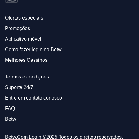
Ofertas especiais
Promoções
Aplicativo móvel
Como fazer login no Betw
Melhores Cassinos
Termos e condições
Suporte 24/7
Entre em contato conosco
FAQ
Betw
Betw.Com Login ©2025 Todos os direitos reservados.