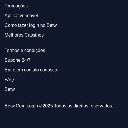
Promoções
Aplicativo móvel
Como fazer login no Betw
Melhores Cassinos
Termos e condições
Suporte 24/7
Entre em contato conosco
FAQ
Betw
Betw.Com Login ©2025 Todos os direitos reservados.